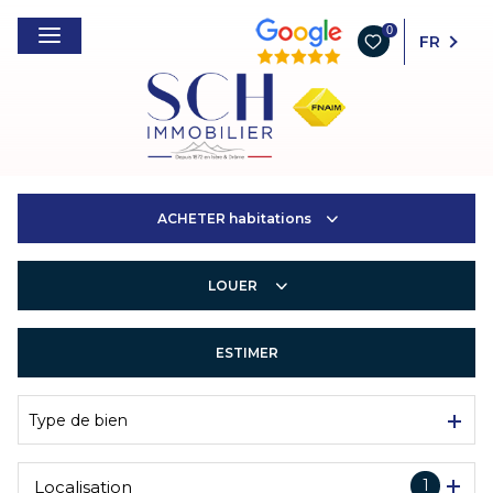
0
FR
ACHETER
habitations
LOUER
Habitations
Entreprises
ESTIMER
Habitations
Entreprises
Type de bien
1
Localisation