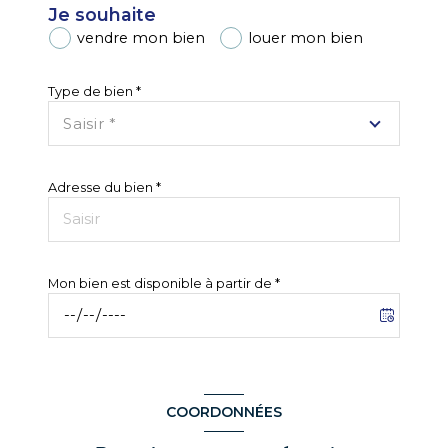
Je souhaite
vendre mon bien
louer mon bien
Je sélectionne le type de bien
Type de bien *
Saisir *
N° 
APPARTEMENT
MAISON
Adresse du bien *
Lib
SUIVANT
Mon bien est disponible à partir de *
Co
* Champs obligatoires
*
COORDONNÉES
Les informations recueillies sur ce formulaire sont enregistrées dans un
Vill
fichier informatisé par La Boite Immo agissant comme Sous-traitant du
traitement pour la gestion de la clientèle/prospects de l'Agence / du