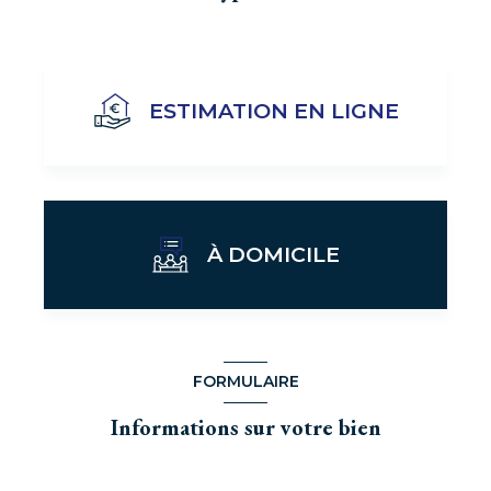
ESTIMATION EN LIGNE
À DOMICILE
J'obtiens une estimation en 4 étapes
FORMULAIRE
Informations sur votre bien
1
2
3
4