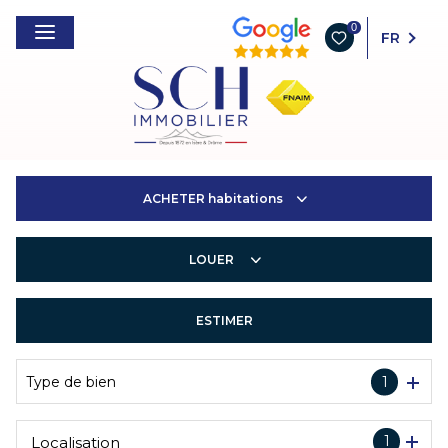
0
FR
ACHETER
habitations
LOUER
Habitations
Entreprises
ESTIMER
Habitations
Entreprises
Type de bien
1
1
Localisation