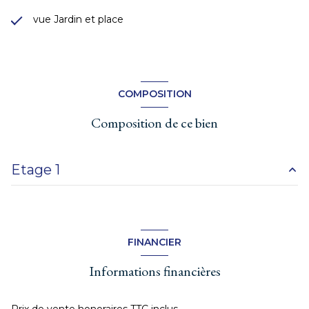
vue Jardin et place
COMPOSITION
Composition de ce bien
Etage 1
entrée
1.51 m²
chambre
21.32 m²
FINANCIER
cuisine
20.68 m²
Informations financières
WC
2.02 m²
salle de bain
2.91 m²
Prix de vente honoraires TTC inclus