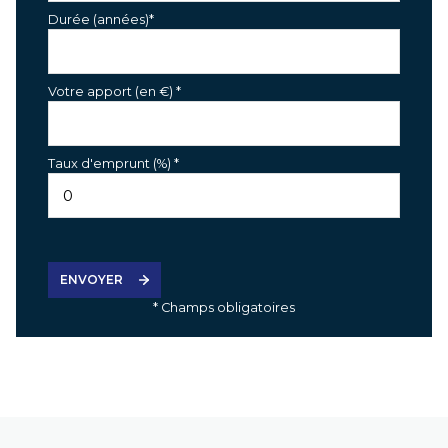
Durée (années)*
Votre apport (en €) *
Taux d'emprunt (%) *
ENVOYER
* Champs obligatoires