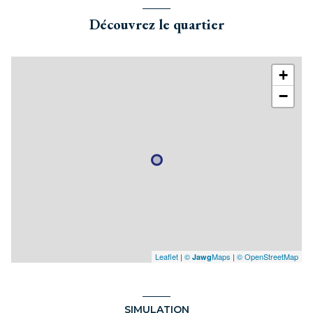
Découvrez le quartier
+
−
Leaflet
|
©
Maps
|
© OpenStreetMap
Jawg
SIMULATION