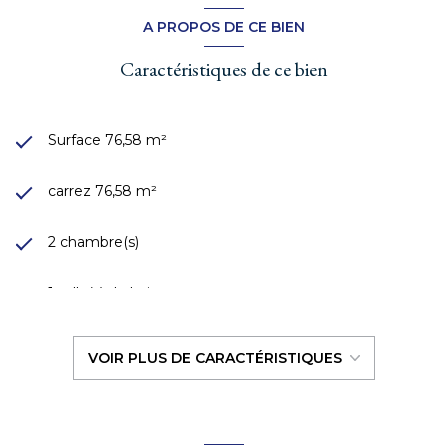
consommation réelle de l'eau).
A PROPOS DE CE BIEN
Taxe foncière 1.940 €
Caractéristiques de ce bien
Surface 76,58 m²
carrez 76,58 m²
2 chambre(s)
1 salle(s) de bain
construit en 1985
VOIR PLUS DE CARACTÉRISTIQUES
Chauffage collectif : radiateur (autre)
exposition Nord