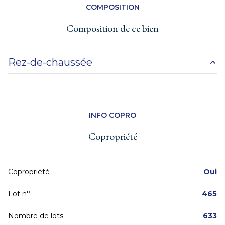
COMPOSITION
9ème étage
Composition de ce bien
14 étage(s)
Rez-de-chaussée
ascenseur
cuisine
m²
vue Dégagée, montagne et parc
chambre
m²
INFO COPRO
chambre
m²
terrasse
Copropriété
loggia
m²
interphone
salon/sejour
m²
Copropriété
Oui
terrasse
m²
Lot n°
465
Nombre de lots
633