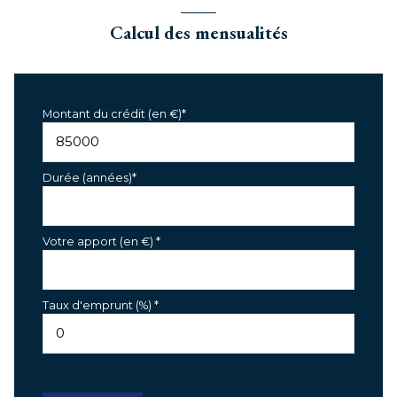
Calcul des mensualités
Montant du crédit (en €)*
Durée (années)*
Votre apport (en €) *
Taux d'emprunt (%) *