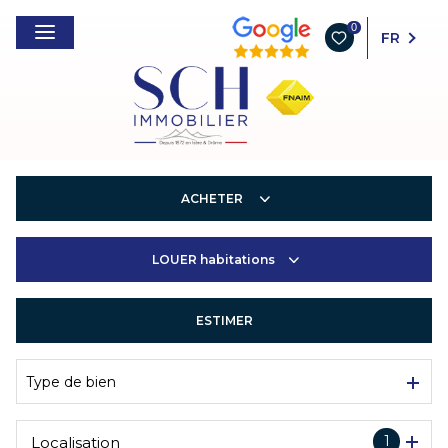
0
FR
ACHETER
LOUER
habitations
Habitations
Entreprises
ESTIMER
Habitations
Entreprises
Type de bien
1
Localisation