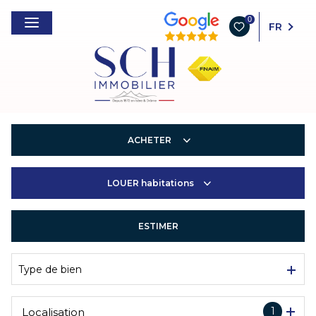
0
FR
ACHETER
LOUER
habitations
Habitations
Entreprises
ESTIMER
Habitations
Entreprises
Type de bien
1
Localisation