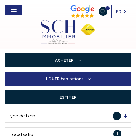
0
FR
ACHETER
LOUER
habitations
Habitations
Entreprises
ESTIMER
Habitations
Entreprises
Type de bien
1
1
Localisation