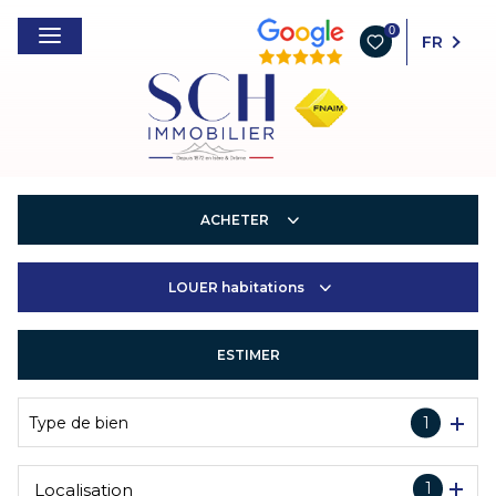
0
FR
ACHETER
LOUER
habitations
Habitations
Entreprises
ESTIMER
Habitations
Entreprises
Type de bien
1
1
Localisation