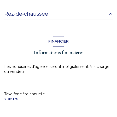
Rez-de-chaussée
garage
35 m²
Buanderie
15 m²
FINANCIER
Cuisine
17.13 m²
Informations financières
séjour
28.23 m²
dégagement
6.5 m²
Les honoraires d'agence seront intégralement à la charge
du vendeur
Chambre
12.24 m²
Chambre
12.15 m²
toilettes
1.18 m²
Taxe foncière annuelle
2 051 €
salle de douche
3.59 m²
Chambre
13.64 m²