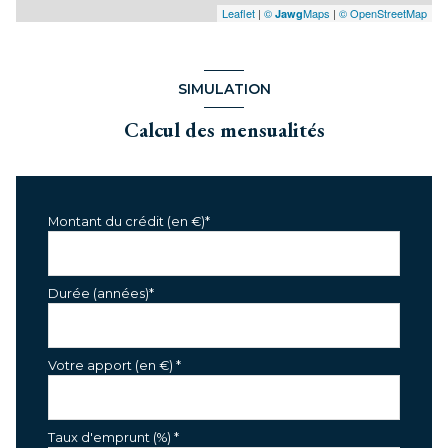
Leaflet
|
©
Maps
|
© OpenStreetMap
Jawg
SIMULATION
Calcul des mensualités
Montant du crédit (en €)*
Durée (années)*
Votre apport (en €) *
Taux d'emprunt (%) *