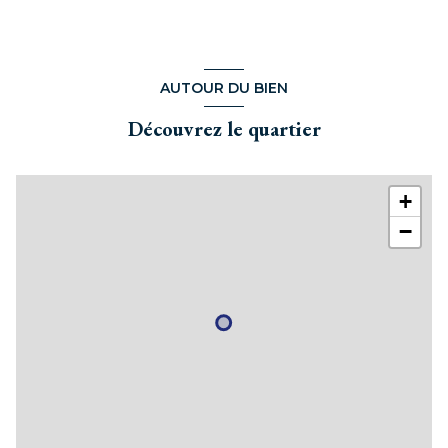
palier
19.18 m²
Chambre
16.1 m²
Chambre
19.27 m²
AUTOUR DU BIEN
salle de bains
8.76 m²
Découvrez le quartier
toilettes
1.25 m²
débarras
21.53 m²
+
−