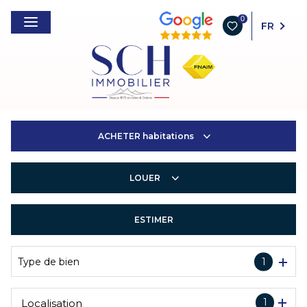
0
FR
ACHETER
habitations
LOUER
Habitations
Entreprises
ESTIMER
Habitations
Entreprises
Type de bien
1
1
Localisation